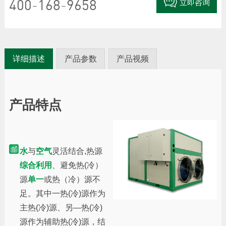
400-168-9658
立即咨询
详细描述
产品参数
产品视频
产品特点
水
与
空气
灵活结合,热源
综合利用
、避免热(冷）
源
单一
或热（冷）源不
足。其中一热(冷)源作为
主热(冷)源、另—热(冷)
源作为辅助热(冷)源，结