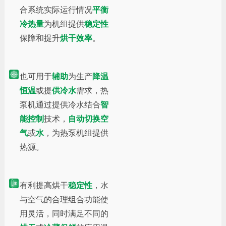
合系统实际运行情况
平衡
冷热量
为机组提供
稳定性
保障和提升
烘干效率
。
也可用于
辅助
为生产
降温
恒温
或提
供冷水
需求，热
泵机通过提供冷水结合
智
能控制
技术，
自动切换空
气
或
水
，为热泵机组提供
热源。
有利提高烘干
稳定性
，水
与空气的合理组合功能使
用灵活，同时满足不同的