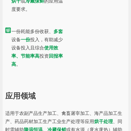
烘干
或
冷藏保鲜
的应用温
度要求。
一份耗能多份收获、
多套
设备
一份
投入，有助减少
设备投入且综合
使用效
率、节能率高
投资
回报率
高
。
应用领域
适用于农副产品生产加工、禽畜屠宰加工、海产品加工生
产、药品药材加工生产工业生产处理等应用
烘干处理
、同
时需辅助
降温恒温、冷藏保鲜
或有水源（废水废热）辅助