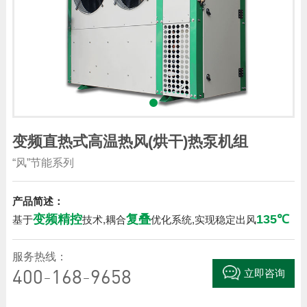
变频直热式高温热风(烘干)热泵机组
“风”节能系列
产品简述：
变频精控
复叠
135℃
基于
技术,耦合
优化系统,实现稳定出风
服务热线：
400-168-9658
立即咨询