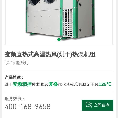
变频直热式高温热风(烘干)热泵机组
“风”节能系列
产品简述：
变频精控
复叠
135℃
基于
技术,耦合
优化系统,实现稳定出风
服务热线：
400-168-9658
立即咨询